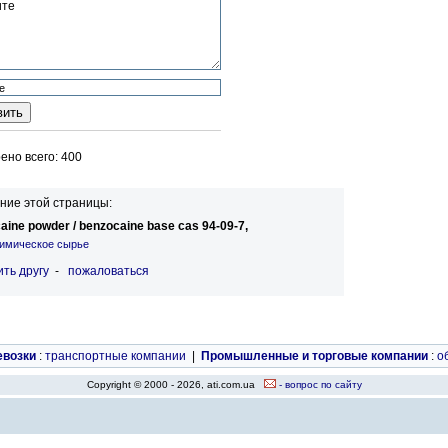
но всего: 400
ние этой страницы:
aine powder / benzocaine base cas 94-09-7,
имическое сырье
ть другу
-
пожаловаться
евозки
:
транспортные компании
|
Промышленные и торговые компании
:
о
Copyright © 2000 - 2026, ati.com.ua
- вопрос по сайту