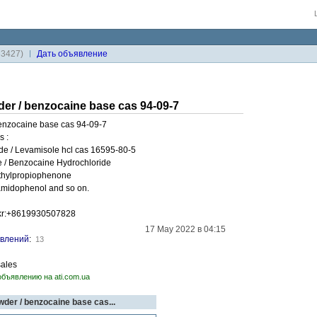
33427)
Дaть объявление
er / benzocaine base cas 94-09-7
enzocaine base cas 94-09-7
s :
de / Levamisole hcl cas 16595-80-5
e / Benzocaine Hydrochloride
ethylpropiophenone
midophenol and so on.
ckr:+8619930507828
17 May 2022 в 04:15
влений
:
13
ales
объявлению на ati.com.ua
der / benzocaine base cas...