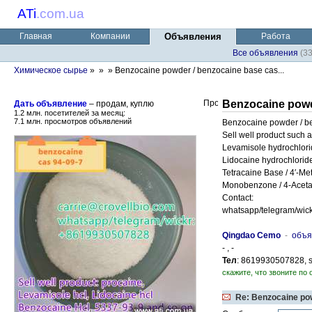
ATi
.
com.ua
Главная
Компании
Объявления
Работа
Все объявления
(3
Химическое сырье
»
»
» Benzocaine powder / benzocaine base cas...
Benzocaine powd
Дать объявление
– продам, куплю
1.2 млн. посетителей за месяц:
7.1 млн. просмотров объявлений
Benzocaine powder / b
Sell well product such a
Levamisole hydrochlori
Lidocaine hydrochlorid
Tetracaine Base / 4′-M
Monobenzone / 4-Aceta
Contact:
whatsapp/telegram/wi
Qingdao Cemo
-
объя
- , -
Тел
: 8619930507828, s
скажите, что звоните по 
Re: Benzocaine pow