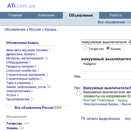
ATi
.
com.ua
Главная
Компании
Объявления
Работа
Все объявления
(3
Объявления
»
Россия
»
Казань
Объявления Казань
Татарстан
Казань
Авиа авто ж/д море техника
7
Древесина, бумага
2
Металлы, металлопрокат
16
вакуумные выключатели
Оборудование
6
Найдено:
Продукты питания
8
Сельское хозяйство
1
Строительные материалы
2
Строительные работы
5
Тара и упаковка
4
Химия, нефтехимия, уголь
38
Вакуумные выключатели 6(
Электротехника
6
Вакуумные выключатели, вк
Услуги
6
элементы на напряжение 6/1
Грузоперевозки
17
Контакт Поволжье
Казань
Электротехника Казань
»
Высок
Все объявления Россия
9305
Объявления
печать выделенных
-
пос
Татарстан
174
Казань
118