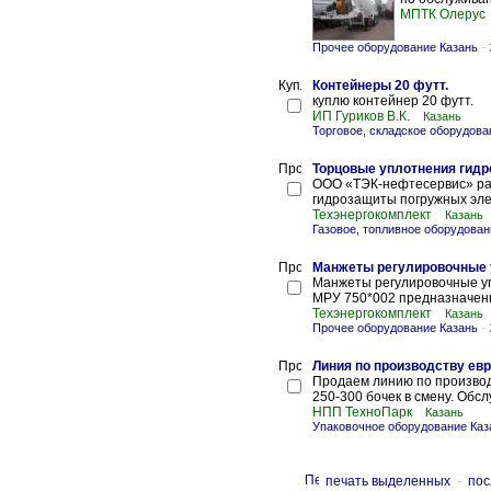
МПТК Олерус
Прочее оборудование Казань
-
Контейнеры 20 футт.
куплю контейнер 20 футт.
ИП Гуриков В.К.
Казань
Торговое, складское оборудова
Торцовые уплотнения гид
ООО «ТЭК-нефтесервис» ра
гидрозащиты погружных элет
Техэнергокомплект
Казань
Газовое, топливное оборудован
Манжеты регулировочные
Манжеты регулировочные у
МРУ 750*002 предназначены
Техэнергокомплект
Казань
Прочее оборудование Казань
-
Линия по производству ев
Продаем линию по производ
250-300 бочек в смену. Обс
НПП ТехноПарк
Казань
Упаковочное оборудование Каз
печать выделенных
-
пос