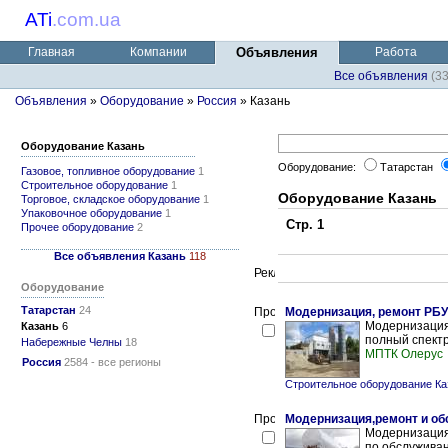
ATi
.
com.ua
Главная
Компании
Объявления
Работа
Все объявления
(3
Объявления
»
Оборудование
»
Россия
» Казань
Оборудование Казань
Оборудование:
Татарстан
Газовое, топливное оборудование
1
Строительное оборудование
1
Оборудование Казань
Торговое, складское оборудование
1
Упаковочное оборудование
1
Стр. 1
Прочее оборудование
2
Все объявления Казань
118
Оборудование
Татарстан
24
Модернизация, ремонт РБУ
Модернизация
Казань
6
полный спектр
Набережные Челны
18
МПТК Олерус
Россия
2584 - все регионы
Строительное оборудование Ка
Модернизация,ремонт и об
Модернизация,
по обслуживан