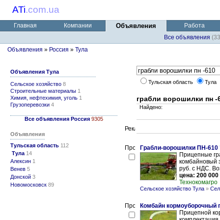
ATi
.
com.ua
Главная
Компании
Объявления
Работа
Все объявления
(3
Объявления
»
Россия
»
Тула
Объявления Тула
Тульская область
Тула
Сельское хозяйство
8
Строительные материалы
1
Химия, нефтехимия, уголь
1
грабли ворошилки пн -
Грузоперевозки
4
Найдено:
Все объявления Россия
9305
Объявления
Тульская область
112
Грабли-ворошилки ПН-610 
Тула
14
Прицепные гр
Алексин
1
комбайновый з
руб. с НДС. В
Венев
5
цена: 200 000
Донской
3
Технокомагро
Новомосковск
89
Сельское хозяйство Тула
»
Сел
Комбайн кормоуборочный 
Прицепной ко
комплектация 