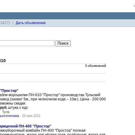
33427)
Дaть объявление
610
3 объявлений
"Простор"
абли-ворошилки ПН-610 "Простор" производства Тульский
авод (захват 5м., при челночном ходе – 10м.). Цена - 200 000
озможны скидки.
 руб.
штука с ндс
Тула
ьхозтехника
-
25 мая 2011
прицепной ПН-400 "Простор"
рмоуборочный комбайн ПН-400 "Простор" полная
(измельчитель, жатка для уборки трав, подборщик, жатка для