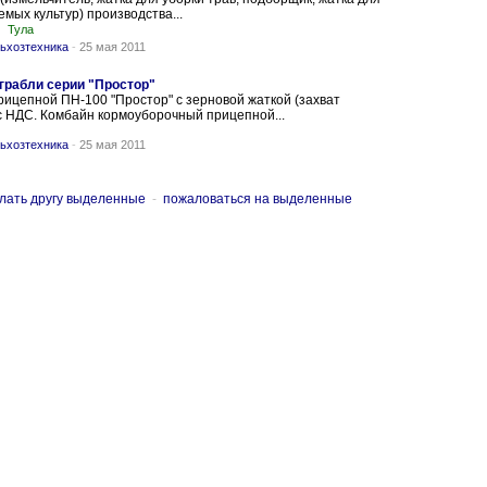
емых культур) производства...
Тула
ьхозтехника
-
25 мая 2011
 грабли серии "Простор"
ицепной ПН-100 "Простор" с зерновой жаткой (захват
. с НДС. Комбайн кормоуборочный прицепной...
ьхозтехника
-
25 мая 2011
лать другу выделенные
-
пожаловаться на выделенные