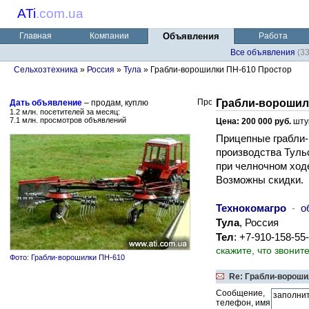
ATi
.
com.ua
Главная
Компании
Объявления
Работа
Все объявления
(3
Сельхозтехника
»
Россия
»
Тула
» Грабли-ворошилки ПН-610 Простор
Грабли-ворошил
Дать объявление
– продам, куплю
1.2 млн. посетителей за месяц:
7.1 млн. просмотров объявлений
Цена: 200 000 руб.
шту
Прицепные грабли-
производства Тульс
при челночном ходе
Возможны скидки.
Технокомагро
-
о
Тула
, Россия
Тел
: +7-910-158-55
скажите, что звонит
Фото: Грабли-ворошилки ПН-610
Re: Грабли-вороши
Сообщение,
телефон, имя