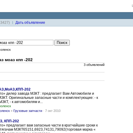
33427)
Дaть объявление
оленск
з моаз кпп -202
3 объявлений
МАЗ,МоАЗ,КПП-202
о» дилер завода МЗКТ : предлагает Вам Автомобили и
МЗКТ. Оригинальные запасные части и комплектующие: - к
ЗКТ, - к автомобилям и...
оленск
оленск
»
Грузовые запчасти
-
7 окт 2010
З, КПП-202
» предлагает вам запасные части в кратчайшие сроки к
тягачам МЗКТ65151,6923,74131,79092(торговая марка «