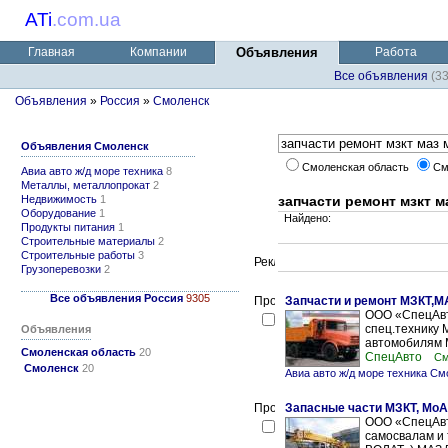
ATi
.
com.ua
Главная
Компании
Объявления
Работа
Все объявления
(3
Объявления
»
Россия
»
Смоленск
Объявления Смоленск
Смоленская область
См
Авиа авто ж/д море техника
8
Металлы, металлопрокат
2
Недвижимость
1
запчасти ремонт мзкт ма
Оборудование
1
Найдено:
Продукты питания
1
Строительные материалы
2
Строительные работы
3
Грузоперевозки
2
Все объявления Россия
9305
Запчасти и ремонт МЗКТ,
ООО «СпецАвт
спец.технику 
Объявления
автомобилям М
Смоленская область
20
СпецАвто
См
Смоленск
20
Авиа авто ж/д море техника См
Запасные части МЗКТ, МоА
ООО «СпецАвто
самосвалам и 