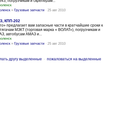
43, погрузчикам и скреперам...
оленск
оленск
»
Грузовые запчасти
-
25 авг 2010
З, КПП-202
» предлагает вам запасные части в кратчайшие сроки к
тягачам МЗКТ (торговая марка « ВОЛАТ»), погрузчикам и
З, автобусам АМАЗ и...
оленск
оленск
»
Грузовые запчасти
-
25 авг 2010
лать другу выделенные
-
пожаловаться на выделенные