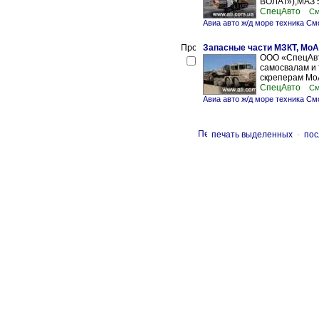
ВОЛАТ»),МАЗ 5
СпецАвто
См
Авиа авто ж/д море техника См
Запасные части МЗКТ, МоА
ООО «СпецАвто
самосвалам и 
скреперам МоА
СпецАвто
См
Авиа авто ж/д море техника См
печать выделенных
-
пос