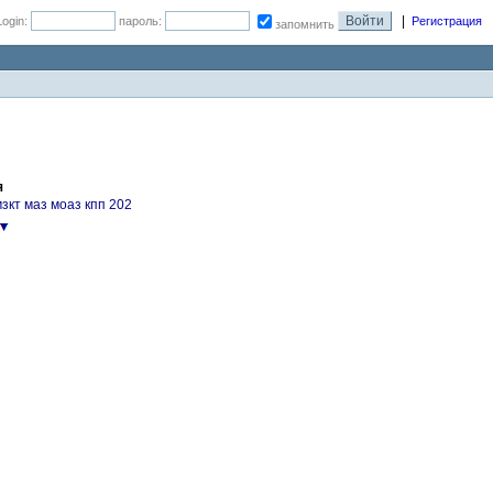
|
Login:
пароль:
Регистрация
запомнить
я
зкт маз моаз кпп 202