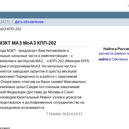
33427)
Дaть объявление
МоАЗ КПП-202
 МЗКТ МАЗ МоАЗ КПП-202
Найти в Росси
ода МЗКТ : предлагает Вам Автомобили и
запчасти ремонт м
льные запасные части и комплектующие: - к
найти
в Смоленск
мобилям и автобусам МАЗ , - к КПП-202 (Минская КПП)
рам и погрузчикам МоАЗ. На запасные части и
яется заводская гарантия 6 (шесть) месяцев!
казчику! Порядочность в работе с заказчиком!
 Оперативно ответим на Ваши заявки! Максимально
иемлемые цены! Скидки постоянным заказчикам!
ской Федерации (доставка до Москвы и Санкт
роизводим Капитальный Ремонт узлов и агрегатов
 плодотворное и долговременное сотрудничество на
 посредников оплачиваются.
7 October 2010 в 10:17
неджер