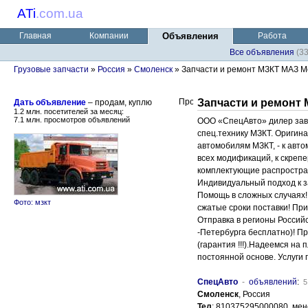
ATi
.
com.ua
Главная
Компании
Объявления
Работа
Все объявления
(3
Грузовые запчасти
»
Россия
»
Смоленск
» Запчасти и ремонт МЗКТ МАЗ 
Запчасти и ремонт
Дать объявление
– продам, куплю
1.2 млн. посетителей за месяц:
7.1 млн. просмотров объявлений
ООО «СпецАвто» дилер зав
спец.технику МЗКТ. Оригина
автомобилям МЗКТ, - к авто
всех модификаций, к скрепе
комплектующие распростран
Индивидуальный подход к за
Помощь в сложных случаях!
Фото: мзкт
сжатые сроки поставки! Пр
Отправка в регионы Россий
-Петербурга бесплатно)! П
(гарантия !!!).Надеемся на
постоянной основе. Услуги
СпецАвто
-
объявлений
:
5
Смоленск
, Россия
Тел
: 810375295000080, ме