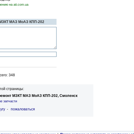
ению на ati.com.ua
 МЗКТ МАЗ МоАЗ КПП-202
его: 348
той страницы:
 ремонт МЗКТ МАЗ МоАЗ КПП-202, Смоленск
е запчасти
угу
-
пожаловаться