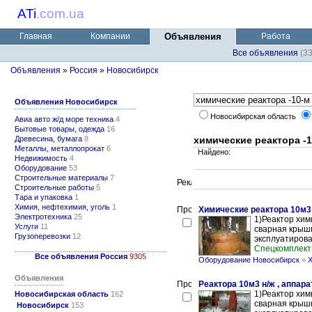
ATi
.
com.ua
Главная
Компании
Объявления
Работа
Все объявления
(3
Объявления
»
Россия
»
Новосибирск
Объявления Новосибирск
Новосибирская область
Авиа авто ж/д море техника
4
Бытовые товары, одежда
16
Древесина, бумага
8
химические реактора -1
Металлы, металлопрокат
6
Найдено:
Недвижимость
4
Оборудование
53
Строительные материалы
7
Строительные работы
5
Тара и упаковка
1
Химия, нефтехимия, уголь
1
Химические реактора 10м3
Электротехника
25
1)Реактор хими
Услуги
11
сварная крышк
Грузоперевозки
12
эксплуатирова
Спецкомплект
Все объявления Россия
9305
Оборудование Новосибирск
»
Х
Объявления
Реактора 10м3 н/ж , аппа
1)Реактор хими
Новосибирская область
162
сварная крышк
Новосибирск
153