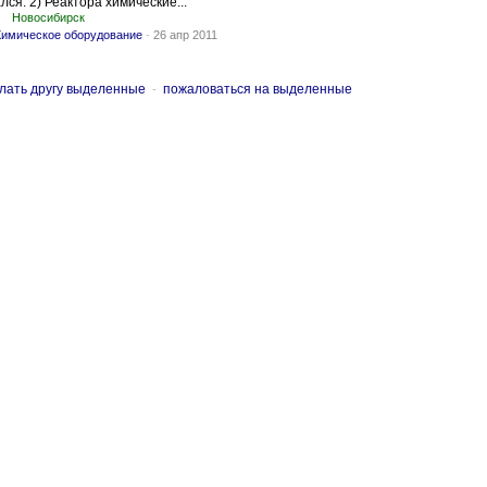
лся. 2) Реактора химические...
Новосибирск
имическое оборудование
-
26 апр 2011
лать другу выделенные
-
пожаловаться на выделенные