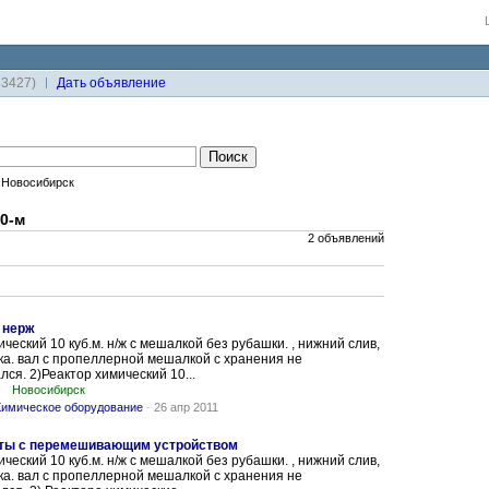
33427)
Дaть объявление
Новосибирск
0-м
2 объявлений
 нерж
ческий 10 куб.м. н/ж с мешалкой без рубашки. , нижний слив,
а. вал с пропеллерной мешалкой с хранения не
лся. 2)Реактор химический 10...
Новосибирск
имическое оборудование
-
26 апр 2011
раты с перемешивающим устройством
ческий 10 куб.м. н/ж с мешалкой без рубашки. , нижний слив,
а. вал с пропеллерной мешалкой с хранения не