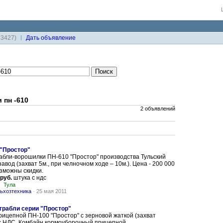
33427)
Дaть объявление
 пн -610
2 объявлений
"Простор"
абли-ворошилки ПН-610 "Простор" производства Тульский
авод (захват 5м., при челночном ходе – 10м.). Цена - 200 000
озможны скидки.
 руб.
штука с ндс
Тула
ьхозтехника
-
25 мая 2011
 грабли серии "Простор"
ицепной ПН-100 "Простор" с зерновой жаткой (захват
. с НДС. Комбайн кормоуборочный прицепной...