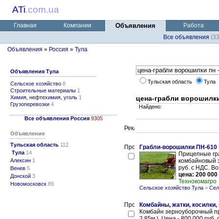
ATi
.
com.ua
Главная
Компании
Объявления
Работа
Все объявления
(3
Объявления
»
Россия
»
Тула
Объявления Тула
Тульская область
Тула
Сельское хозяйство
8
Строительные материалы
1
Химия, нефтехимия, уголь
1
цена-грабли ворошилки
Грузоперевозки
4
Найдено:
Все объявления Россия
9305
Объявления
Тульская область
112
Грабли-ворошилки ПН-610 
Тула
14
Прицепные гр
Алексин
1
комбайновый з
руб. с НДС. В
Венев
5
цена: 200 000
Донской
3
Технокомагро
Новомосковск
89
Сельское хозяйство Тула
»
Сел
Комбайны, жатки, косилки,
Комбайн зерноуборочный пр
2,85м.). Цена - 800 000 руб