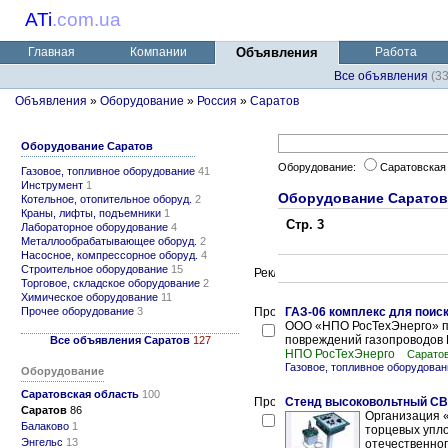
ATi
.
com.ua
Главная
Компании
Объявления
Работа
Все объявления
(3
Объявления
»
Оборудование
»
Россия
»
Саратов
Оборудование Саратов
Оборудование:
Саратовская
Газовое, топливное оборудование
41
Инструмент
1
Оборудование Саратов
Котельное, отопительное оборуд.
2
Краны, лифты, подъемники
1
Стр. 3
Лабораторное оборудование
4
Металлообрабатывающее оборуд.
2
Насосное, компрессорное оборуд.
4
Строительное оборудование
15
Торговое, складское оборудование
2
Химическое оборудование
11
Прочее оборудование
3
ГАЗ-06 комплекс для поис
ООО «НПО РосТехЭнерго» пре
повреждений газопроводов 
Все объявления Саратов
127
НПО РосТехЭнерго
Сарато
Газовое, топливное оборудова
Оборудование
Саратовская область
100
Стенд высоковольтный СВ
Саратов
86
Организация 
Балаково
1
торцевых упло
Энгельс
13
отечественног