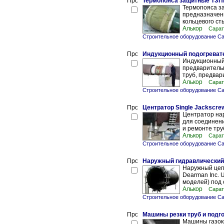
Термопояса защитные ТЗПи
Термопояса з
предназначены
кольцевого ст
Алькор
Сарат
Строительное оборудование С
Индукционный подогревате
Индукционный
предварительн
труб, предвар
Алькор
Сарат
Строительное оборудование С
Центратор Single Jackscre
Центратор на
для соединени
и ремонте тру
Алькор
Сарат
Строительное оборудование С
Наружный гидравлический 
Наружный цеп
Dearman Inc. 
моделей) под с
Алькор
Сарат
Строительное оборудование С
Машины резки труб и подг
Машины газоки