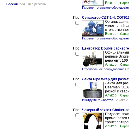
Вектор
Сарат
Россия
2584 - все регионы
Газовое, топливное оборудова
Сепаратор СДТ-1-4, СОГ9
Организация«
уплотнений ва
отечественног
Вектор
Сарат
Газовое, топливное оборудова
Центратор Double Jackscre
Официальный 
цепные Single
цена опт: 100 
Алькор
Сарат
Строительное оборудование С
Лента Pipe Wrap для разме
Лента для раз
Dearman США 
резкой и сварк
Алькор
Сарат
Инструмент Саратов
-
26 окт 2
Чокерный захват Choker-bel
Подвеска-пояс
применяется д
транспортиров
Алькор
Сарат