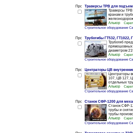
Траверсы ТРВ для подъема
Траверсы ТРВ
кранам и труб
железнодорожн
Алькор
Сарат
Строительное оборудование С
Трубогибы ГТ532, ГТ1022, Г
Трубогиб пред
прямошовных и
диаметром 219
Алькор
Сарат
Строительное оборудование С
Центраторы ЦВ внутренние
Центраторы вн
107, ЦВ 127, 
отдельных тру
Алькор
Сарат
Строительное оборудование С
Станок СФР-1200 для меха
Станок СФР-1
трубы и сняти
трубы произво
Алькор
Сарат
Строительное оборудование С