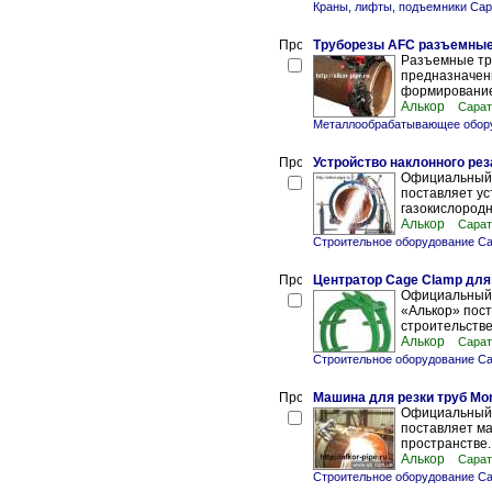
Краны, лифты, подъемники Сар
Труборезы AFC разъемные 
Разъемные тр
предназначены
формированием
Алькор
Сарат
Металлообрабатывающее обору
Устройство наклонного рез
Официальный 
поставляет ус
газокислородно
Алькор
Сарат
Строительное оборудование С
Центратор Cage Clamp для
Официальный 
«Алькор» пос
строительстве
Алькор
Сарат
Строительное оборудование С
Машина для резки труб Mo
Официальный д
поставляет м
пространстве.
Алькор
Сарат
Строительное оборудование С