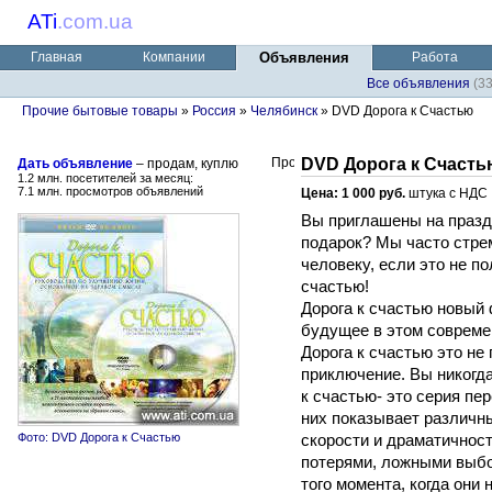
ATi
.
com.ua
Главная
Компании
Объявления
Работа
Все объявления
(3
Прочие бытовые товары
»
Россия
»
Челябинск
» DVD Дорога к Счастью
DVD Дорога к Счасть
Дать объявление
– продам, куплю
1.2 млн. посетителей за месяц:
7.1 млн. просмотров объявлений
Цена: 1 000 руб.
штука с НДС
Вы приглашены на празд
подарок? Мы часто стре
человеку, если это не п
счастью!
Дорога к счастью новый
будущее в этом совреме
Дорога к счастью это не
приключение. Вы никогда
к счастью- это серия пе
них показывает различн
Фото: DVD Дорога к Счастью
скорости и драматичност
потерями, ложными выб
того момента, когда они 