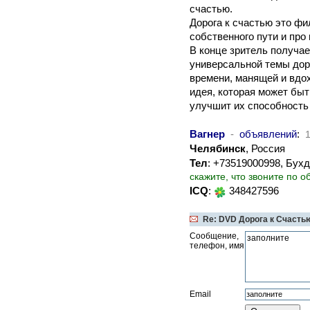
счастью.
Дорога к счастью это фи
собственного пути и про
В конце зритель получа
универсальной темы дор
времени, манящей и вдо
идея, которая может быт
улучшит их способность
Вагнер
-
объявлений
:
Челябинск
, Россия
Тел
: +73519000998, Бух
скажите, что звоните по о
ICQ
:
348427596
Re: DVD Дорога к Счасть
Сообщение,
телефон, имя
Email