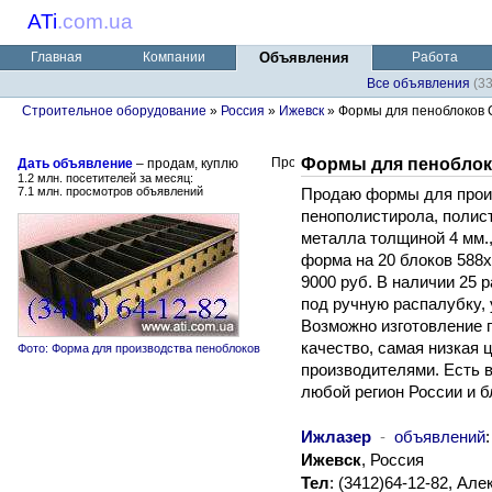
ATi
.
com.ua
Главная
Компании
Объявления
Работа
Все объявления
(3
Строительное оборудование
»
Россия
»
Ижевск
» Формы для пеноблоков 
Формы для пеноблок
Дать объявление
– продам, куплю
1.2 млн. посетителей за месяц:
7.1 млн. просмотров объявлений
Продаю формы для произ
пенополистирола, полист
металла толщиной 4 мм.,
форма на 20 блоков 588х
9000 руб. В наличии 25
под ручную распалубку, 
Возможно изготовление 
качество, самая низкая 
Фото: Форма для производства пеноблоков
производителями. Есть в
любой регион России и б
Ижлазер
-
объявлений
Ижевск
, Россия
Тел
: (3412)64-12-82, Ал