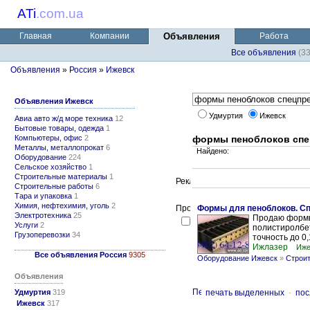
ATi
.
com.ua
Главная
Компании
Объявления
Работа
Все объявления
(3
Объявления
»
Россия
»
Ижевск
Объявления Ижевск
Удмуртия
Ижевск
Авиа авто ж/д море техника
12
Бытовые товары, одежда
1
Компьютеры, офис
2
формы пеноблоков спе
Металлы, металлопрокат
6
Найдено:
Оборудование
224
Сельское хозяйство
1
Строительные материалы
1
Строительные работы
6
Тара и упаковка
1
Химия, нефтехимия, уголь
2
Формы для пеноблоков. Сп
Электротехника
25
Продаю формы 
Услуги
2
полистиролбет
Грузоперевозки
34
точность до 0
Ижлазер
Иже
Все объявления Россия
9305
Оборудование Ижевск
»
Строи
Объявления
Удмуртия
319
печать выделенных
-
пос
Ижевск
317