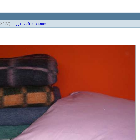
33427)
Дaть объявление