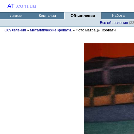
ATi
.
com.ua
Главная
Компании
Объявления
Работа
Все объявления
(3
Объявления
»
Металлические кровати.
» Фото матрацы, кровати