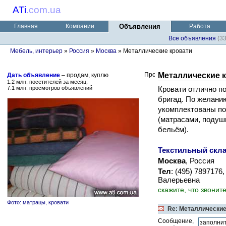
ATi
.
com.ua
Главная
Компании
Объявления
Работа
Все объявления
(3
Мебель, интерьер
»
Россия
»
Москва
» Металлические кровати
Металлические 
Дать объявление
– продам, куплю
1.2 млн. посетителей за месяц:
7.1 млн. просмотров объявлений
Кровати отлично п
бригад. По желанию
укомплектованы п
(матрасами, подуш
бельём).
Текстильный скл
Москва
, Россия
Тел
: (495) 7897176
Валерьевна
скажите, что звонит
Фото: матрацы, кровати
Re: Металлические
Сообщение,