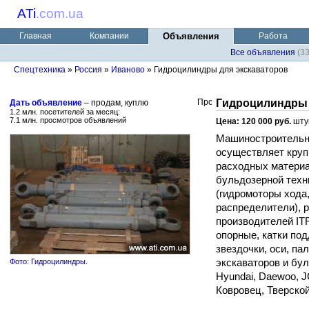
ATi
.
com.ua
Главная
Компании
Объявления
Работа
Все объявления
(3
Спецтехника
»
Россия
»
Иваново
» Гидроцилиндры для экскаваторов
Гидроцилиндры 
Дать объявление
– продам, куплю
1.2 млн. посетителей за месяц:
7.1 млн. просмотров объявлений
Цена: 120 000 руб.
шту
Машиностроительн
осуществляет круп
расходных материа
бульдозерной техни
(гидромоторы хода
распределители), 
производителей IT
опорные, катки по
звездочки, оси, па
экскаваторов и буль
Фото: Гидроцилиндры.
Hyundai, Daewoo, JC
Ковровец, Тверской