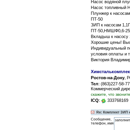
Насос водяной пл
Насос топливный 
Плунжер к насосам 
ПТ-50
ЗИП к насосам 1,1П
ПТ-50,НМШФ0,6-25
Вкладыш к насосу 1
Хорошие цены! Выс
Индивидуальный по
условия оплаты и 
Виктория Владими
Химсталькомплек
Ростов-на-Дону
, 
Тел
: (863)227-58-7
Коммерческий дир
скажите, что звонит
ICQ
:
333768169
Re: Комплект ЗИП н
Сообщение,
телефон, имя