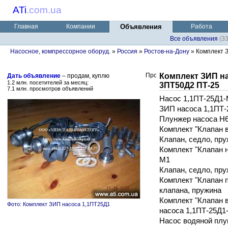
ATi
.
com.ua
Главная
Компании
Объявления
Работа
Все объявления
(3
Насосное, компрессорное оборуд.
»
Россия
»
Ростов-на-Дону
» Комплект З
Комплект ЗИП на
Дать объявление
– продам, куплю
1.2 млн. посетителей за месяц:
3ПТ50Д2 ПТ-25
7.1 млн. просмотров объявлений
Насос 1,1ПТ-25Д1
ЗИП насоса 1,1ПТ
Плунжер насоса Н6
Комплект "Клапан 
Клапан, седло, пр
Комплект "Клапан н
М1
Клапан, седло, пр
Комплект "Клапан 
клапана, пружина
Комплект "Клапан 
Фото: Комплект ЗИП насоса 1,1ПТ25Д1
насоса 1,1ПТ-25Д1
Насос водяной пл