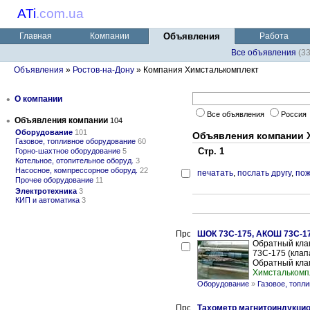
ATi
.
com.ua
Главная
Компании
Объявления
Работа
Все объявления
(3
Объявления
»
Ростов-на-Дону
» Компания Химсталькомплект
•
О компании
Все объявления
Россия
•
Объявления компании
104
Оборудование
101
Объявления компании 
Газовое, топливное оборудование
60
Стр. 1
Горно-шахтное оборудование
5
Котельное, отопительное оборуд.
3
Насосное, компрессорное оборуд.
22
печатать
,
послать другу
,
пож
Прочее оборудование
11
Электротехника
3
КИП и автоматика
3
ШОК 73С-175, АКОШ 73С-1
Обратный кла
73С-175 (клап
Обратный клап
Химсталькомп
Оборудование
»
Газовое, топл
Тахометр магнитоиндукцио