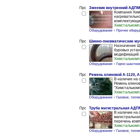
Змеевик внутренний АДПМ 
Компания Хим
нагревательно
комплектующи
Химсталькомп
Оборудование
»
Прочее обору
Шинно-пневматические м
Назначение Ш
буровых устан
модификаций. 
Химсталькомп
Оборудование
»
Горно-шахтное
Ремень клиновой А-1120, А-
В наличие на 
Ремень клинов
"Химсталькомп
Химсталькомп
Оборудование
»
Газовое, топл
Труба магистральная АДПМ
В наличие на 
магистральная
перечень комп
Химсталькомп
Оборудование
»
Газовое, топл