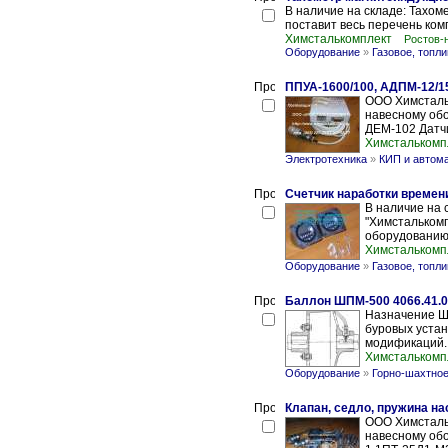
В наличие на складе: Тахо
поставит весь перечень ком
Химсталькомплект
Ростов-
Оборудование
»
Газовое, топл
ППУА-1600/100, АДПМ-12/1
ООО Химсталь
навесному обо
ДЕМ-102 Датчи
Химсталькомп
Электротехника
»
КИП и автом
Счетчик наработки времени
В наличие на 
"Химсталькомп
оборудованию
Химсталькомп
Оборудование
»
Газовое, топл
Баллон ШПМ-500 4066.41.0
Назначение Ш
буровых устан
модификаций. 
Химсталькомп
Оборудование
»
Горно-шахтное
Клапан, седло, пружина на
ООО Химсталь
навесному об