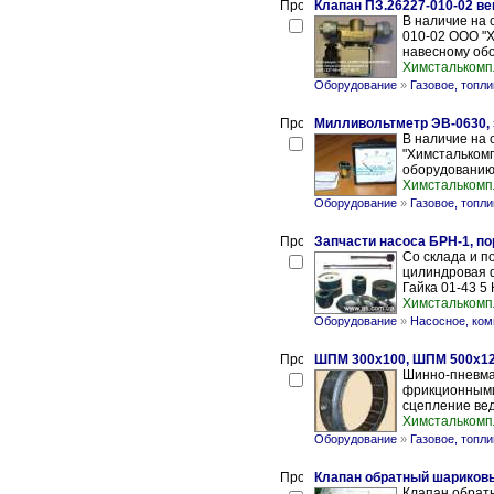
Клапан ПЗ.26227-010-02 в
В наличие на 
010-02 ООО "Х
навесному об
Химсталькомп
Оборудование
»
Газовое, топл
Милливольтметр ЭВ-0630, 
В наличие на 
"Химсталькомп
оборудованию
Химсталькомп
Оборудование
»
Газовое, топл
Запчасти насоса БРН-1, по
Со склада и по
цилиндровая d
Гайка 01-43 5 
Химсталькомп
Оборудование
»
Насосное, ком
ШПМ 300х100, ШПМ 500х12
Шинно-пневма
фрикционными
сцепление вед
Химсталькомп
Оборудование
»
Газовое, топл
Клапан обратный шариков
Клапан обрат