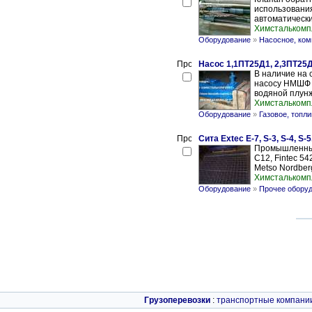
использовани
автоматически
Химсталькомп
Оборудование
»
Насосное, ком
Насос 1,1ПТ25Д1, 2,3ПТ25Д
В наличие на 
насосу НМШФ 0
водяной плунж
Химсталькомп
Оборудование
»
Газовое, топл
Сита Extec E-7, S-3, S-4, S-5
Промышленные с
C12, Fintec 54
Metso Nordber
Химсталькомп
Оборудование
»
Прочее обору
Грузоперевозки
:
транспортные компани