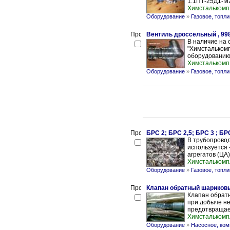
1.1ПТ-25Д1-М2
Химсталькомп
Оборудование
»
Газовое, топл
Вентиль дроссельный , 998
В наличие на 
"Химсталькомп
оборудованию
Химсталькомп
Оборудование
»
Газовое, топл
БРС 2; БРС 2,5; БРС 3 ; 
В трубопровод
используется
агрегатов (ЦА)
Химсталькомп
Оборудование
»
Газовое, топл
Клапан обратный шариков
Клапан обрат
при добыче н
предотвращает
Химсталькомп
Оборудование
»
Насосное, ком