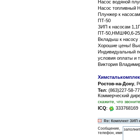
Насос водяной пл
Насос топливный 
Плунжер к насосам 
ПТ-50
ЗИП к насосам 1,1П
ПТ-50,НМШФ0,6-25
Вкладыш к насосу 1
Хорошие цены! Выс
Индивидуальный по
условия оплаты и 
Виктория Владими
Химсталькомплек
Ростов-на-Дону
, 
Тел
: (863)227-58-7
Коммерческий дир
скажите, что звонит
ICQ
:
333768169
Re: Комплект ЗИП н
Сообщение,
телефон, имя