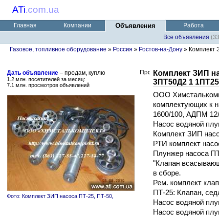
ATi
.
com.ua
Главная
Компании
Объявления
Работа
Все объявления
(3
Газовое, топливное оборудование
»
Россия
»
Ростов-на-Дону
» Комплект З
Комплект ЗИП на
Дать объявление
– продам, куплю
1.2 млн. посетителей за месяц:
3ПТ50Д2 1 1ПТ2
7.1 млн. просмотров объявлений
ООО Химсталькомп
комплектующих к 
1600/100, АДПМ 12/
Насос водяной пл
Комплект ЗИП насо
РТИ комплект насо
Плунжер насоса П
"Клапан всасывающ
в сборе.
Рем. комплект кла
ПТ-25: Клапан, сед
Фото: Комплект ЗИП насоса ПТ-25, ПТ-50,
Насос водяной пл
Насос водяной пл