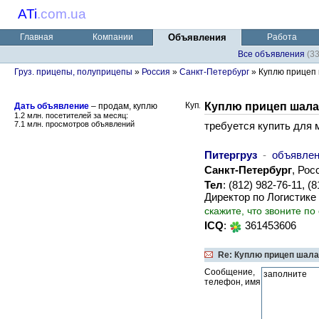
ATi
.
com.ua
Главная
Компании
Объявления
Работа
Все объявления
(3
Груз. прицепы, полуприцепы
»
Россия
»
Санкт-Петербург
» Куплю прицеп 
Куплю прицеп шала
Дать объявление
– продам, куплю
1.2 млн. посетителей за месяц:
7.1 млн. просмотров объявлений
требуется купить для м
Питергруз
-
объявле
Санкт-Петербург
, Рос
Тел
: (812) 982-76-11, 
Директор по Логистике
скажите, что звоните по
ICQ
:
361453606
Re: Куплю прицеп шала
Сообщение,
телефон, имя