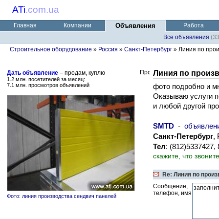
ATi
.
com.ua
Главная
Компании
Объявления
Работа
Все объявления
(3
Строительное оборудование
»
Россия
»
Санкт-Петербург
» Линия по прои
Линия по произ
Дать объявление
– продам, куплю
1.2 млн. посетителей за месяц:
7.1 млн. просмотров объявлений
фото подробно и мн
Оказываю услуги п
и любой другой пр
SMTD
-
объявлен
Санкт-Петербург
,
Тел
: (812)5337427
скажите, что звонит
Re: Линия по прои
Сообщение,
телефон, имя
Фото: линия производства сендвич панелей