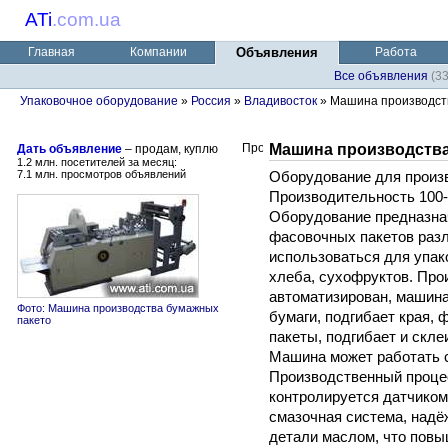
ATi
.
com.ua
Главная
Компании
Объявления
Работа
Все объявления
(3
Упаковочное оборудование
»
Россия
»
Владивосток
» Машина производст
Машина производства
Дать объявление
– продам, куплю
1.2 млн. посетителей за месяц:
7.1 млн. просмотров объявлений
Оборудование для произ
Производительность 100-
Оборудование предназна
фасовочных пакетов разл
использоваться для упак
хлеба, сухофруктов. Пр
автоматизирован, машина
Фото: Машина производства бумажных
бумаги, подгибает края, 
пакето
пакеты, подгибает и скле
Машина может работать с
Производственный проце
контролируется датчико
смазочная система, надё
детали маслом, что повы