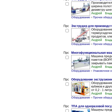
Производитель
ширина полот
диаметру шнека
Андрей
Влад
Оборудование
»
Прочее обору
Экструдер для производст
Оборудование
термоусадочно
продуктов, хле
Андрей
Влад
Оборудование
»
Прочее обору
Многофункциональная маш
Машина предн
пакетов (BOPP,
закрывать паке
Андрей
Влад
Оборудование
»
Упаковочное 
Оборудование экструзионн
Оборудование 
кубиков и дру
от 0,2 - 1 лит
Андрей
Влад
Оборудование
»
Прочее обору
ТПА для одноразовой пос
Машины предн