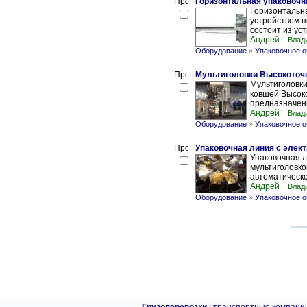
Горизонтальная упаковочн
Горизонтальн
устройством 
состоит из ус
Андрей
Влад
Оборудование
»
Упаковочное 
Мультиголовки Высокоточ
Мультиголовк
ковшей Высоко
предназначены
Андрей
Влад
Оборудование
»
Упаковочное 
Упаковочная линия с элек
Упаковочная 
мультиголовк
автоматическо
Андрей
Влад
Оборудование
»
Упаковочное 