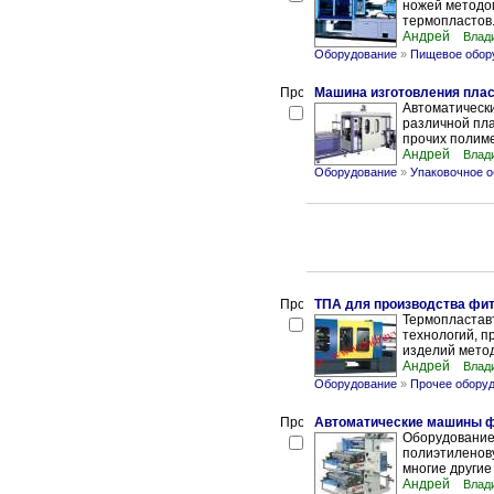
ножей методо
термопластов.
Андрей
Влад
Оборудование
»
Пищевое обор
Машина изготовления плас
Автоматическ
различной плас
прочих полиме
Андрей
Влад
Оборудование
»
Упаковочное 
ТПА для производства фит
Термопластав
технологий, п
изделий метод
Андрей
Влад
Оборудование
»
Прочее обору
Автоматические машины ф
Оборудование
полиэтиленову
многие другие
Андрей
Влад