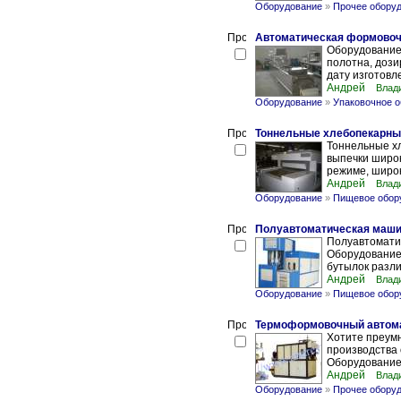
Оборудование
»
Прочее обору
Автоматическая формовоч
Оборудование
полотна, дози
дату изготовл
Андрей
Влад
Оборудование
»
Упаковочное 
Тоннельные хлебопекарны
Тоннельные х
выпечки широ
режиме, широк
Андрей
Влад
Оборудование
»
Пищевое обор
Полуавтоматическая маши
Полуавтомати
Оборудование
бутылок разли
Андрей
Влад
Оборудование
»
Пищевое обор
Термоформовочный автома
Хотите преум
производства 
Оборудование 
Андрей
Влад
Оборудование
»
Прочее обору