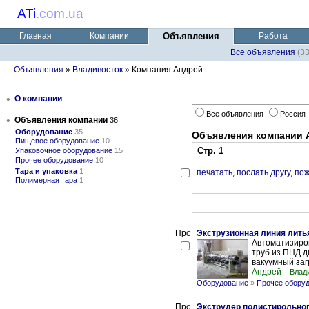
ATi
.
com.ua
Главная
Компании
Объявления
Работа
Все объявления
(3
Объявления
»
Владивосток
» Компания Андрей
•
О компании
Все объявления
Россия
•
Объявления компании
36
Оборудование
35
Объявления компании 
Пищевое оборудование
10
Стр. 1
Упаковочное оборудование
15
Прочее оборудование
10
Тара и упаковка
1
печатать
,
послать другу
,
пож
Полимерная тара
1
Экструзионная линия лить
Автоматизиро
труб из ПНД д
вакуумный загр
Андрей
Влад
Оборудование
»
Прочее обору
Экструдер полистирольног