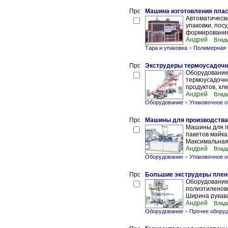
Машина изготовления плас
Автоматическ
упаковки, пос
формирования 
Андрей
Влад
Тара и упаковка
»
Полимерная 
Экструдеры термоусадочн
Оборудование
термоусадочно
продуктов, хле
Андрей
Влад
Оборудование
»
Упаковочное 
Машины для производства 
Машины для п
пакетов майка
Максимальная 
Андрей
Влад
Оборудование
»
Упаковочное 
Большие экструдеры плен
Оборудование
полиэтиленово
Ширина рукава 
Андрей
Влад
Оборудование
»
Прочее обору