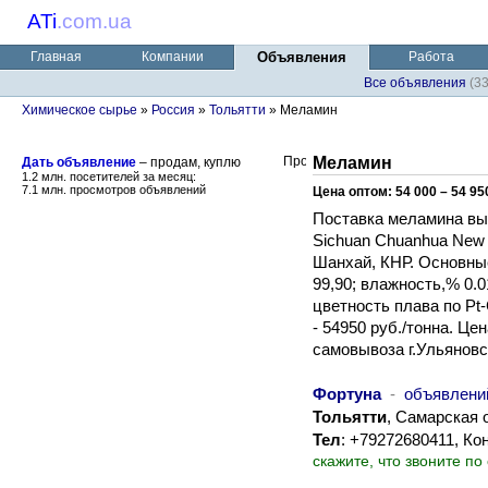
ATi
.
com.ua
Главная
Компании
Объявления
Работа
Все объявления
(3
Химическое сырье
»
Россия
»
Тольятти
» Меламин
Меламин
Дать объявление
– продам, куплю
1.2 млн. посетителей за месяц:
7.1 млн. просмотров объявлений
Цена оптом: 54 000 – 54 95
Поставка меламина вы
Sichuan Chuanhua New 
Шанхай, КНР. Основные
99,90; влажность,% 0.0
цветность плава по Pt-
- 54950 руб./тонна. Це
самовывоза г.Ульяновс
Фортуна
-
объявлени
Тольятти
, Самарская 
Тел
: +79272680411, Ко
скажите, что звоните по