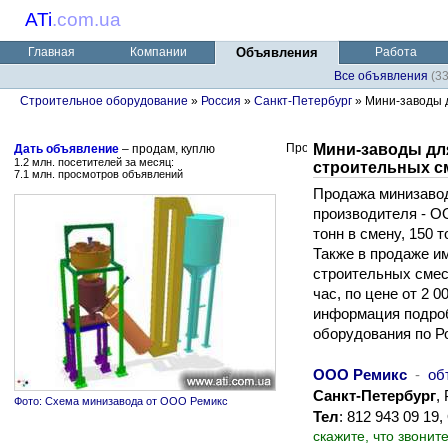
ATi
.
com.ua
Главная
Компании
Объявления
Работа
Все объявления
(3
Строительное оборудование
»
Россия
»
Санкт-Петербург
» Мини-заводы д
Мини-заводы дл
Дать объявление
– продам, куплю
1.2 млн. посетителей за месяц:
строительных с
7.1 млн. просмотров объявлений
Продажа минизавод
производителя - О
тонн в смену, 150 
Также в продаже и
строительных смес
час, по цене от 2 
информация подроб
оборудования по Р
ООО Ремикс
-
об
Санкт-Петербург
,
Фото: Схема минизавода от ООО Ремикс
Тел
: 812 943 09 1
скажите, что звонит