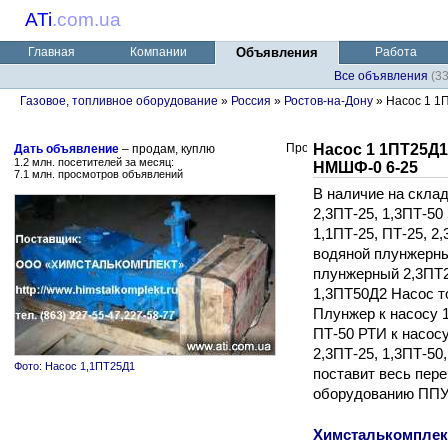
ATi
.
com.ua
Главная
Компании
Объявления
Работа
Все объявления
(3
Газовое, топливное оборудование
»
Россия
»
Ростов-на-Дону
» Насос 1 1
Насос 1 1ПТ25Д1
Дать объявление
– продам, куплю
1.2 млн. посетителей за месяц:
НМШФ-0 6-25
7.1 млн. просмотров объявлений
В наличие на склад
2,3ПТ-25, 1,3ПТ-50
1,1ПТ-25, ПТ-25, 2
водяной плунжерны
плунжерный 2,3ПТ
1,3ПТ50Д2 Насос 
Плунжер к насосу 1
ПТ-50 РТИ к насосу
2,3ПТ-25, 1,3ПТ-5
Фото: Насос 1,1ПТ25Д1
поставит весь пер
оборудованию ППУ
Химсталькомплек