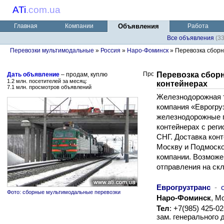
ATi
.
com.ua
Главная
Компании
Объявления
Работа
Все объявления
(3
Перевозки мультимодальные
»
Россия
»
Наро-Фоминск
» Перевозка сборных
Перевозка сборны
Дать объявление
– продам, куплю
1.2 млн. посетителей за месяц:
контейнерах
7.1 млн. просмотров объявлений
Железнодорожная 
компания «Еврогруз
железнодорожные п
контейнерах с рег
СНГ. Доставка конт
Москву и Подмоск
компании. Возможен
отправления на скл
Еврогрузтранс
-
Фото: сборные мультимодальные перевозки
Наро-Фоминск
, М
Тел
: +7(985) 425-0
зам. генерального 