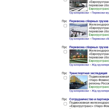
«Еврогрузтра
перевозки сбор
Еврогрузтран
Грузоперевозки
»
Перевозки м
Перевозка сборных грузов в
Железнодорож
«Еврогрузтра
перевозки сбор
Еврогрузтран
Грузоперевозки
»
Перевозки сб
Перевозка сборных грузов в
Железнодорож
«Еврогрузтра
перевозки сбор
Еврогрузтран
Грузоперевозки
»
Ж/д грузопер
Транспортная экспедиция
Подмосковная 
г.Наро-Фоминс
регионы Росси
Еврогрузтран
Грузоперевозки
»
Ж/д грузопер
Сотрудничество и партнер
Подмосковная железнодоро
«Еврогрузтранс» г.Наро-Фо