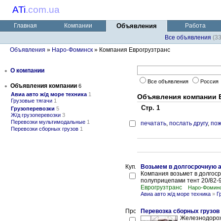
ATi
.
com.ua
Главная
Компании
Объявления
Работа
Все объявления
(3
Объявления
»
Наро-Фоминск
» Компания Еврогрузтранс
•
О компании
Все объявления
Россия
•
Объявления компании
6
Авиа авто ж/д море техника
1
Объявления компании 
Грузовые тягачи
1
Стр. 1
Грузоперевозки
5
Ж/д грузоперевозки
3
Перевозки мультимодальные
1
печатать
,
послать другу
,
пож
Перевозки сборных грузов
1
Возьмем в долгосрочную а
Компания возьмет в долгосро
полуприцепами тент 20/82-90
Еврогрузтранс
Наро-Фоминс
Авиа авто ж/д море техника
»
Г
Перевозка сборных грузов в
Железнодорож