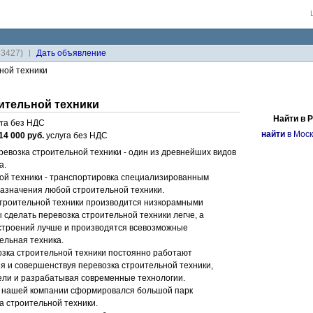
33427)
Дaть объявление
ной техники
ительной техники
Найти в 
га без НДС
найти
в Моск
14 000 руб.
услуга без НДС
еревозка строительной техники - один из древнейших видов
а.
ой техники - транспортировка специализированным
назначения любой строительной техники.
строительной техники производится низкорамными
 сделать перевозка строительной техники легче, а
строений лучше и производятся всевозможные
ельная техника.
зка строительной техники постоянно работают
я и совершенствуя перевозка строительной техники,
ели и разрабатывая современные технологии.
в нашей компании сформировался большой парк
а строительной техники.