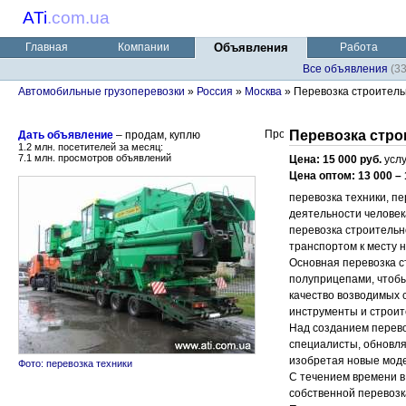
ATi
.
com.ua
Главная
Компании
Объявления
Работа
Все объявления
(3
Автомобильные грузоперевозки
»
Россия
»
Москва
» Перевозка строитель
Перевозка стро
Дать объявление
– продам, куплю
1.2 млн. посетителей за месяц:
7.1 млн. просмотров объявлений
Цена: 15 000 руб.
услу
Цена оптом: 13 000 – 
перевозка техники, п
деятельности человек
перевозка строительн
транспортом к месту 
Основная перевозка 
полуприцепами, чтобы
качество возводимых 
инструменты и строит
Над созданием перево
специалисты, обновля
изобретая новые мод
Фото: перевозка техники
С течением времени 
собственной перевозк