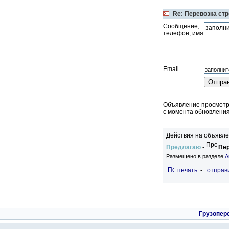
Re: Перевозка ст
Сообщение,
телефон, имя
Email
Объявление просмотре
c момента обновления
Действия на объявле
Предлагаю
-
Пер
Размещено в разделе
А
печать
-
отправи
Грузопер