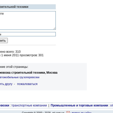
роительной техники
но всего: 310
 1 июня 2011 просмотров: 301
ние этой страницы:
евозка строительной техники, Москва
втомобильные грузоперевозки
ть другу
-
пожаловаться
евозки
:
транспортные компании
|
Промышленные и торговые компании
:
о
Copyright © 2000 - 2026, ati.com.ua
- вопрос по сайту