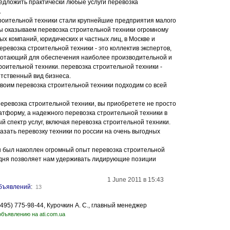
дложить практически любые услуги перевозка
.
роительной техники стали крупнейшие предприятия малого
мы оказываем перевозка строительной техники огромному
ых компаний, юридических и частных лиц, в Москве и
еревозка строительной техники - это коллектив экспертов,
отающий для обеспечения наиболее производительной и
роительной техники. перевозка строительной техники -
тственный вид бизнеса.
своим перевозка строительной техники подходим со всей
перевозка строительной техники, вы приобретете не просто
атформу, а надежного перевозка строительной техники в
й спектр услуг, включая перевозка строительной техники.
азать перевозку техники по россии на очень выгодных
 был накоплен огромный опыт перевозка строительной
одня позволяет нам удерживать лидирующие позиции
1 June 2011 в 15:43
бъявлений
:
13
/ (495) 775-98-44, Курочкин А. С., главный менеджер
объявлению на ati.com.ua