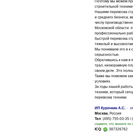
Поэтому мы можем пре
строительной техники
Нашими перевозка ст
и среднего бизнеса, 
числу производственн
Московской области. п
профессионально раб
быстрой перевозка ст
тяжелый и высокоотве
Мы понимаем это и к 
серьезностью.
Обратившись к нам в 
трал, низкорамную пл
своем деле. Это полны
Также мы поможем зак
условиях.
За годы нашей работы
техники, который сег
перевозка техники.
ИП Курочкин А.С.
-
о
Москва
, Россия
Тел
: (495) 755-03-35 
скажите, что звоните по 
ICQ
:
387326762