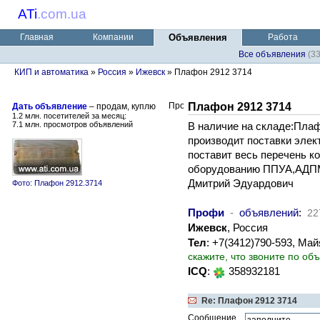
ATi
.
com.ua
Главная
Компании
Объявления
Работа
Все объявления
(3
КИП и автоматика
»
Россия
»
Ижевск
» Плафон 2912 3714
Плафон 2912 3714
Дать объявление
– продам, куплю
1.2 млн. посетителей за месяц:
7.1 млн. просмотров объявлений
В наличие на складе:Пла
производит поставки элек
поставит весь перечень к
оборудованию ППУА,АДП
Дмитрий Эдуардович
Фото: Плафон 2912.3714
Профи
-
объявлений
:
22
Ижевск
, Россия
Тел
: +7(3412)790-593, М
скажите, что звоните по об
ICQ
:
358932181
Re: Плафон 2912 3714
Сообщение,