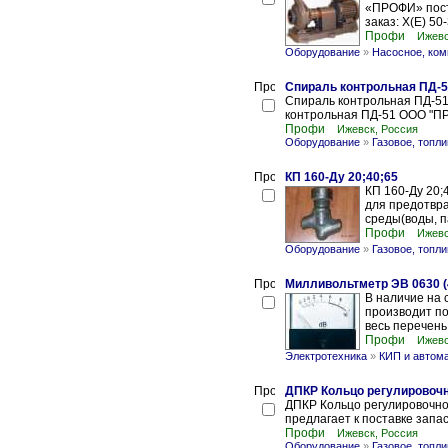
«ПРОФИ» поста
заказ: Х(Е) 50
Профи
Ижевс
Оборудование
»
Насосное, ком
Спираль контрольная ПД-
Спираль контрольная ПД-51
контрольная ПД-51 ООО "ПР
Профи
Ижевск, Россия
Оборудование
»
Газовое, топл
КП 160-Ду 20;40;65
КП 160-Ду 20;
для предотвр
среды(воды, п
Профи
Ижевс
Оборудование
»
Газовое, топл
Милливольтметр ЭВ 0630 (4
В наличие на 
производит по
весь перечень
Профи
Ижевс
Электротехника
»
КИП и автом
ДПКР Кольцо регулировоч
ДПКР Кольцо регулировочн
предлагает к поставке зап
Профи
Ижевск, Россия
Оборудование
»
Газовое, топл