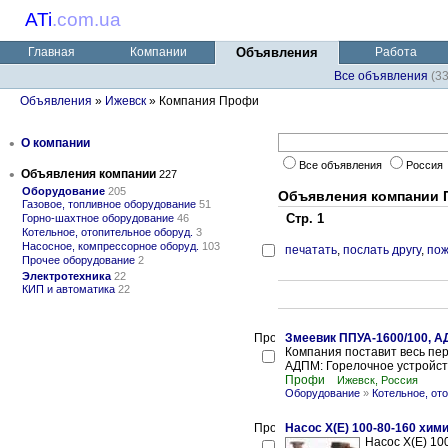
ATi
.
com.ua
Главная
Компании
Объявления
Работа
Все объявления
(3
Объявления
»
Ижевск
» Компания Профи
•
О компании
Все объявления
Россия
•
Объявления компании
227
Оборудование
205
Объявления компании
Газовое, топливное оборудование
51
Стр. 1
Горно-шахтное оборудование
46
Котельное, отопительное оборуд.
3
Насосное, компрессорное оборуд.
103
печатать
,
послать другу
,
пож
Прочее оборудование
2
Электротехника
22
КИП и автоматика
22
Змеевик ППУА-1600/100, А
Компания поставит весь пе
АДПМ: Горелочное устройство
Профи
Ижевск, Россия
Оборудование
»
Котельное, от
Насос Х(Е) 100-80-160 хим
Насос Х(Е) 10