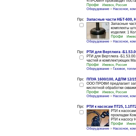
«ПРОФИ» производит постав
Профи
Ижевск, Россия
Оборудование
»
Насосное, ком
Запасные части НБТ-600, 
Запасные част
комплекты што
изделия: 1 Ко
Профи
Ижевс
Оборудование
»
Насосное, ком
РТИ для Вертлюга -Б1.53.0
РТИ для Вертлюга -Б1.53.0
частей и комплектующих Ман
Профи
Ижевск, Россия
Оборудование
»
Газовое, топл
ППУА 1600/100, АДПМ 12/15
ООО ПРОФИ предлагает запа
кислотной обработки скважи
Профи
Ижевск, Россия
Оборудование
»
Насосное, ком
РТИ к насосам ПТ25, 1.1ПТ
РТИ к насосам
прокладки Ком
РТИ к насосу 
Профи
Ижевс
Оборудование
»
Насосное, ком