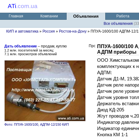
ATi
.
com.ua
Главная
Компании
Объявления
Работа
Все объявления
(3
КИП и автоматика
»
Россия
»
Ростов-на-Дону
» ППУА-1600/100 АДПМ-12/15
ППУА-1600/100 А
Дать объявление
– продам, куплю
1.2 млн. посетителей за месяц:
АДПМ приборы
7.1 млн. просмотров объявлений
ООО Химсталькомп
комплектующих к 
АДПМ:
Датчик Д1-М, 19.3
Датчик реле напора
Датчик реле уров
Датчик уровня топл
Держатель вставки
Диод КД-205
Жгут проводов ч.20
Индикатор давления
Фото: ППУА-1600/100, АДПМ-12/150 КИП
Индикатор единич
Кнопка КМ 1-1