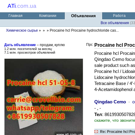
ATi
.
com.ua
Главная
Компании
Объявления
Работа
Все объявления
(3
Химическое сырье
»
»
» Procaine hcl Procaine hydrochloride cas...
Procaine hcl Proc
Дать объявление
– продам, куплю
1.2 млн. посетителей за месяц:
7.1 млн. просмотров объявлений
Procaine hcl Procain
Qingdao Cemo focus 
sale product such as
Procaine hcl / Lidoai
Lidocaine hydrochlo
Tetracaine Base / 4
4-Acetamidophenol a
Qingdao Cemo
-
о
- , -
Тел
: 8619930507828
скажите, что звонит
Re: Procaine hcl Pro