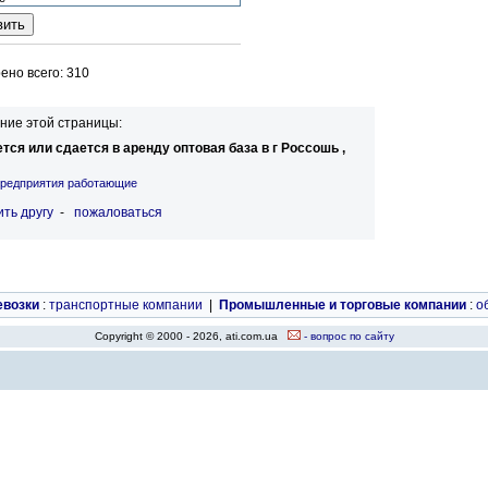
но всего: 310
ние этой страницы:
тся или сдается в аренду оптовая база в г Россошь ,
редприятия работающие
ть другу
-
пожаловаться
евозки
:
транспортные компании
|
Промышленные и торговые компании
:
о
Copyright © 2000 - 2026, ati.com.ua
- вопрос по сайту