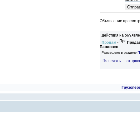
Объявление просмотре
Действия на объявле
Продам
-
Продае
Павловск
Размещено в разделе
П
печать
-
отправи
Грузопер