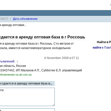
33427)
Дaть объявление
 аренду оптовая...
сдается в аренду оптовая база в г Россошь
Найти в 
 в аренду оптовая база в г. Россошь. Сто метров от
найти
в Павл
кзала, имеется низкотемпературное холодильное
6 November 2008 в 07:11
бъявлений
:
1
ая область, Россия
103437442, ИП Малахов А.П., Субботин Е.Л. управляющий
объявлению на ati.com.ua
 сдается в аренду оптовая база в...