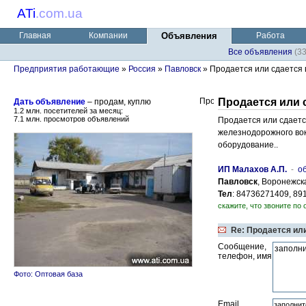
ATi
.
com.ua
Главная
Компании
Объявления
Работа
Все объявления
(3
Предприятия работающие
»
Россия
»
Павловск
» Продается или сдается в
Продается или 
Дать объявление
– продам, куплю
1.2 млн. посетителей за месяц:
7.1 млн. просмотров объявлений
Продается или сдается
железнодорожного во
оборудование..
ИП Малахов А.П.
-
о
Павловск
, Воронежск
Тел
: 84736271409, 89
скажите, что звоните по 
Re: Продается или
Сообщение,
телефон, имя
Фото: Оптовая база
Email