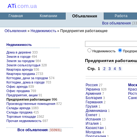
ATi
.
com.ua
Главная
Компании
Объявления
Работа
Все объявления
(3
Объявления
»
Недвижимость
» Предприятия работающие
Недвижимость
Недвижимость
Предпри
Дома в деревне
333
Земля в городе
494
Предприятия работаю
Земля за городом
984
Земля сельхозугодья
328
Стр.
1
2
3
4
5
Квартира аренда
936
Квартира продажа
2733
Коттеджи, дачи за городом
574
Коттеджи, дома в городе
703
Россия
Мос
27
Офис аренда
839
Украина
Крас
928
Офис продажа
769
Армения
Рост
7
Предприятия, акции
91
Болгария
Санк
3
Предприятия работающие
996
Германия
2
Производственные помещения
872
Грузия
1
Склады аренда
1083
Доминикана
1
Склады продажа
415
Египет
1
Торговые площади
1562
Испания
13
Прочая недвижимость
697
Италия
1
Казахстан
1
Все объявления
(
333931
)
Молдова
4
Португалия
1