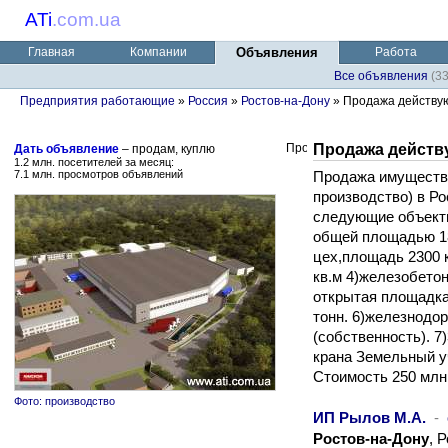
ATi
.
com.ua
Главная
Компании
Объявления
Работа
Все объявления
(3
Предприятия работающие
»
Россия
»
Ростов-на-Дону
» Продажа действу
Продажа действ
Дать объявление
– продам, куплю
1.2 млн. посетителей за месяц:
7.1 млн. просмотров объявлений
Продажа имуществ
производство) в Ро
следующие объекты
общей площадью 1
цех,площадь 2300 
кв.м 4)железобето
открытая площадка 
тонн. 6)железнодо
(собственность). 7
крана Земельный уч
Стоимость 250 млн
Фото: производство
ИП Рылов М.А.
-
Ростов-на-Дону
, 