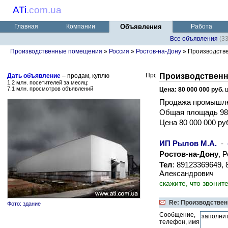
ATi
.
com.ua
Главная
Компании
Объявления
Работа
Все объявления
(3
Производственные помещения
»
Россия
»
Ростов-на-Дону
» Производств
Производственн
Дать объявление
– продам, куплю
1.2 млн. посетителей за месяц:
7.1 млн. просмотров объявлений
Цена: 80 000 000 руб.
ш
Продажа промышлен
Общая площадь 980
Цена 80 000 000 ру
ИП Рылов М.А.
-
Ростов-на-Дону
, 
Тел
: 89123369649,
Александрович
скажите, что звонит
Re: Производствен
Фото: здание
Сообщение,
телефон, имя