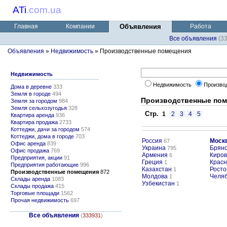
ATi
.
com.ua
Главная
Компании
Объявления
Работа
Все объявления
(3
Объявления
»
Недвижимость
» Производственные помещения
Недвижимость
Недвижимость
Произво
Дома в деревне
333
Земля в городе
494
Производственные по
Земля за городом
984
Земля сельхозугодья
328
Стр.
1
2
3
4
5
Квартира аренда
936
Квартира продажа
2733
Коттеджи, дачи за городом
574
Коттеджи, дома в городе
703
Россия
Моск
67
Офис аренда
839
Украина
Брянс
795
Офис продажа
769
Армения
Киров
6
Предприятия, акции
91
Греция
Крас
1
Предприятия работающие
996
Казахстан
Росто
1
Производственные помещения
872
Молдова
Челяб
1
Склады аренда
1083
Узбекистан
1
Склады продажа
415
Торговые площади
1562
Прочая недвижимость
697
Все объявления
(
333931
)