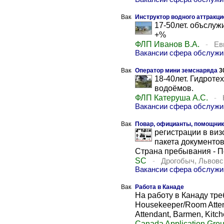
Инструктор водного аттракци
17-50лет. объслуж
+%
ФЛП Иванов В.А.
-
Ев
Вакансии сфера обслужи
Оператор мини земснаряда
3
18-40лет. Гидроте
водоёмов.
ФЛП Катеруша А.С.
-
Вакансии сфера обслужи
Повар, официанты, помощник
регистрации в виз
пакета документов
Страна пребывания - П
SC
-
Дрогобыч, Львовс
Вакансии сфера обслужи
Работа в Канаде
На работу в Канаду треб
Housekeeper/Room Attend
Attendant, Barmen, Kitche
Canada Application Gro