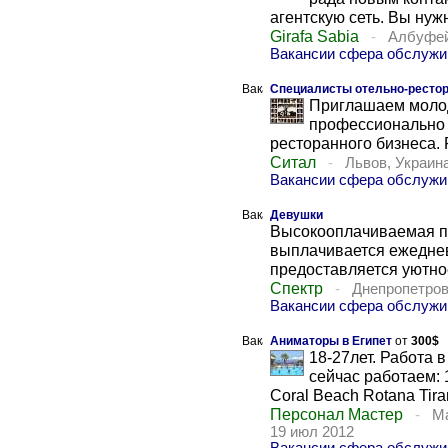
агентскую сеть. Вы нуж
Girafa Sabia
-
Албуфей
Вакансии сфера обслужи
Специалисты отельно-ресто
Приглашаем моло
профессионально 
ресторанного бизнеса. 
Ситал
-
Львов, Украин
Вакансии сфера обслужи
Девушки
Высокооплачиваемая по
выплачивается ежедне
предоставляется уютное
Спектр
-
Днепропетров
Вакансии сфера обслужи
Аниматоры в Египет
от
300$
18-27лет. Работа 
сейчас работаем: 1 
Coral Beach Rotana Tiran 
Персонал Мастер
-
Ма
19 июл 2012