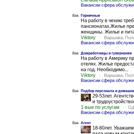
Вакансии сфера обслужи
Горничные
На работу в чехию треб
пансионатах.Жилье пре
женщины. Жилье и пита
Viktory
-
Варшава, По
Вакансии сфера обслуж
Домработницы и гувернанки
На работу в Америку п
отелях. Жилье предост
на год. Необходимо...
Viktory
-
Варшава, По
Вакансии сфера обслуж
Подбор персонала и домашне
29-53лет. Агентст
и трудоустройство
1-вые по услугам
-
Од
Вакансии сфера обслужи
Агент
18-60лет. Уважаем
рада новым конта