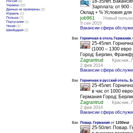
18-35лет. Ваканси
Россия
(6)
Украина
(32)
Зарплата: от 900 
Данные не проверены
(2)
Оклад + % Условия для 
Израиль
(1)
job961
Польша
(7)
-
Новый пользо
Португалия
(1)
9 сен 2019
Чехия
(1)
Вакансии сфера обслужи
Швейцария
(2)
Горничная в отель Германии.
25-45лет. Горнична
(1000 – 1300 евро
Город: Берлин, Франкфу
Zagrantrud
-
Красник, 
2 фев 2014
Вакансии сфера обслуж
Горничная в русский отель. 
25-45лет. Горничн
в час от 1000 евр
Германия Город: Берлин
Zagrantrud
-
Красник, 
2 фев 2014
Вакансии сфера обслуж
Повар. Германия
от
1200eur
25-50лет. Повар. 