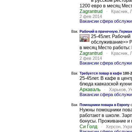
в русском ресторан
1200 евро в месяц Мест
Zagrantrud
-
Красник, 
2 фев 2014
Вакансии сфера обслуж
Рабочий в прачечную. Герма
25-45лет. Рабочий
обслуживание>> Ра
в месяц Место работы: 
Zagrantrud
-
Красник, 
2 фев 2014
Вакансии сфера обслуж
Требуется повар в кафе
180-
25-45лет. В кафе в цен
блюда кавказской кухни
Аркаваль
-
Харьков, У
Вакансии сфера обслужи
Помощники повара в Европу
Нyжны помощники повар
работают в школе. Зар
бонусы. Проживание и п
Си Голд
-
Херсон, Укр
Вакансии сфера обслужи