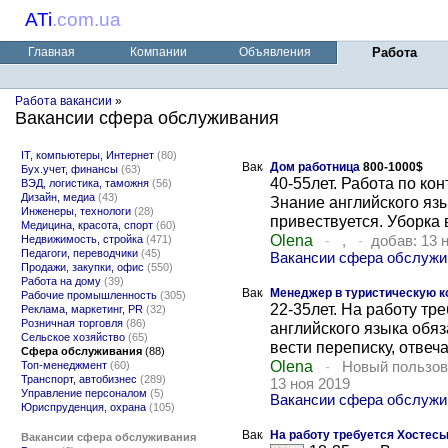
ATi
.
com.ua
Главная
Компании
Объявления
Работа
Работа вакансии
»
Вакансии сфера обслуживания
IT, компьютеры, Интернет
(80)
Дом работница
800-1000$
Бух.учет, финансы
(63)
40-55лет. Работа по кон
ВЭД, логистика, таможня
(56)
Дизайн, медиа
(43)
Знание английского яз
Инженеры, технологи
(28)
привествуется. Уборка в
Медицина, красота, спорт
(60)
Olena
Недвижимость, стройка
(471)
-
,
-
добав: 13 
Педагоги, переводчики
(45)
Вакансии сфера обслуж
Продажи, закупки, офис
(550)
Работа на дому
(39)
Менеджер в туристическую 
Рабочие промышленность
(305)
22-35лет. На работу тр
Реклама, маркетинг, PR
(32)
Розничная торговля
(86)
английского языка обяз
Сельское хозяйство
(65)
вести переписку, отвечат
Сфера обслуживания
(88)
Olena
Топ-менеджмент
(60)
-
Новый пользов
Транспорт, автобизнес
(289)
13 ноя 2019
Управление персоналом
(5)
Вакансии сфера обслужи
Юриспруденция, охрана
(105)
На работу требуется Хостес
Вакансии сфера обслуживания