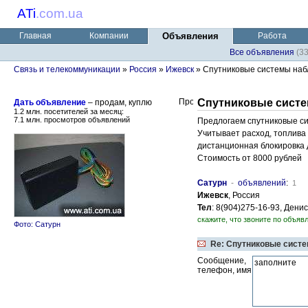
ATi
.
com.ua
Главная
Компании
Объявления
Работа
Все объявления
(3
Связь и телекоммуникации
»
Россия
»
Ижевск
» Спутниковые системы набл
Спутниковые систе
Дать объявление
– продам, куплю
1.2 млн. посетителей за месяц:
7.1 млн. просмотров объявлений
Предлогаем спутниковые си
Учитывает расход, топлива
дистанционная блокировка 
Стоимость от 8000 рублей
Сатурн
-
объявлений
:
1
Ижевск
, Россия
Тел
: 8(904)275-16-93, Дени
скажите, что звоните по объявл
Фото: Сатурн
Re: Спутниковые сист
Сообщение,
телефон, имя