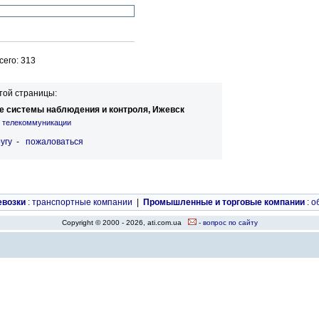
его: 313
той страницы:
е системы наблюдения и контроля, Ижевск
и телекоммуникации
угу
-
пожаловаться
евозки
:
транспортные компании
|
Промышленные и торговые компании
:
о
Copyright © 2000 - 2026, ati.com.ua
- вопрос по сайту