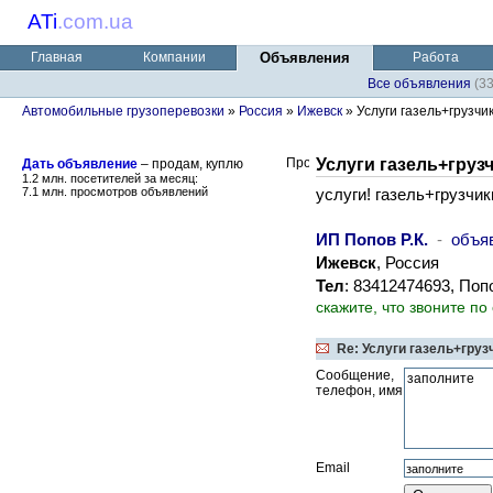
ATi
.
com.ua
Главная
Компании
Объявления
Работа
Все объявления
(3
Автомобильные грузоперевозки
»
Россия
»
Ижевск
» Услуги газель+грузчики
Услуги газель+грузч
Дать объявление
– продам, куплю
1.2 млн. посетителей за месяц:
7.1 млн. просмотров объявлений
услуги! газель+грузчики
ИП Попов Р.К.
-
объя
Ижевск
, Россия
Тел
: 83412474693, По
скажите, что звоните по
Re: Услуги газель+грузч
Сообщение,
телефон, имя
Email