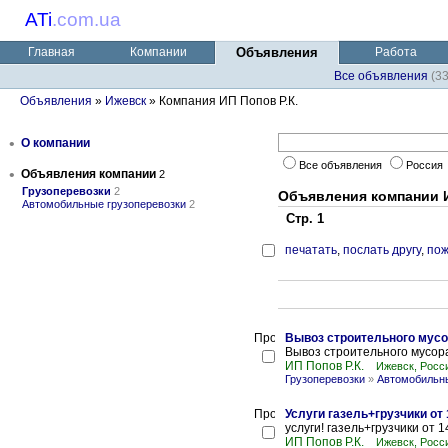
ATi
.
com.ua
Главная
Компании
Объявления
Работа
Все объявления
(3
Объявления
»
Ижевск
» Компания ИП Попов Р.К.
•
О компании
Все объявления
Россия
•
Объявления компании
2
Грузоперевозки
2
Объявления компании И
Автомобильные грузоперевозки
2
Стр. 1
печатать
,
послать другу
,
пож
Вывоз строительного мусор
Вывоз строительного мусора!
ИП Попов Р.К.
Ижевск, Росс
Грузоперевозки
»
Автомобильны
Услуги газель+грузчики от 
услуги! газель+грузчики от 1
ИП Попов Р.К.
Ижевск, Росс