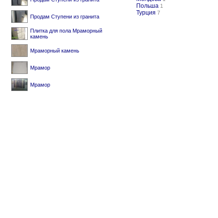
Польша
1
Турция
7
Продам Ступени из гранита
Плитка для пола Мраморный
камень
Мраморный камень
Мрамор
Мрамор