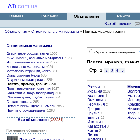
ATi
.
com.ua
Главная
Компании
Объявления
Работа
Все объявления
(3
Объявления
»
Строительные материалы
» Плитка, мрамор, гранит
Строительные материалы
Строительные материалы
Двери, перегородки, замки
1035
ЖБИ, кирпич, стеновые материалы
7723
Плитка, мрамор, гранит
Изоляционные материалы
2877
Кровельные материалы
4029
Стр.
1
2
3
4
5
Металлоконструкции, ковка
581
Окна, оконные блоки
535
Отделочные материалы
2284
Плитка, мрамор, гранит
2250
Россия
Москв
19
Полы, напольные покрытия
1627
Украина
Волгог
2167
Сантехника, водо-газопровод
2415
Болгария
Екатер
1
Сборные дома, срубы, сауны
534
Вьетнам
Йошка
3
Стекло, зеркала
265
Германия
Красн
2
Цемент, песок, щебень, смеси
2856
Греция
Нижни
1
Прочие стройматериалы
1283
Грузия
Тверь
1
Египет
Яросл
22
Все объявления
(
333931
)
Италия
1
Казахстан
8
Последние объявления
Китай
2
Литва
1
Молдова
1
Продам Ступени из гранита