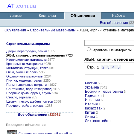
ATi
.
com.ua
Главная
Компании
Объявления
Работа
Все объявления
(3
Объявления
»
Строительные материалы
» ЖБИ, кирпич, стеновые матер
Строительные материалы
Строительные материалы
Двери, перегородки, замки
1035
ЖБИ, кирпич, стеновые материалы
7723
ЖБИ, кирпич, стеновы
Изоляционные материалы
2877
Кровельные материалы
4029
Стр.
1
2
3
4
5
Металлоконструкции, ковка
581
Окна, оконные блоки
535
Отделочные материалы
2284
Плитка, мрамор, гранит
2250
Россия
55
Полы, напольные покрытия
1627
Украина
7641
Сантехника, водо-газопровод
2415
Босния и Герцеговина
3
Сборные дома, срубы, сауны
534
Германия
1
Стекло, зеркала
265
Испания
6
Цемент, песок, щебень, смеси
2856
Италия
1
Прочие стройматериалы
1283
Казахстан
2
Китай
2
Все объявления
(
333931
)
Литва
1
Лихтенштейн
1
Последние объявления
Сэндвич-панели хорошей ценой из