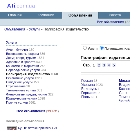
ATi
.
com.ua
Главная
Компании
Объявления
Работа
Все объявления
(3
Объявления
»
Услуги
» Полиграфия, издательство
Услуги
Услуги
Полиграфия, изд
Аудит, бухучет
130
Безопасность, охрана
336
Полиграфия, издатель
Досуг, спорт, туризм
1534
Здоровье и красота
530
Стр.
1
2
3
4
5
Консалтинг, маркетинг
243
Переводческие услуги
284
Полиграфия, издательство
1060
Рекламные услуги
1220
Россия
Москв
13
Складские услуги
153
Украина
Влади
1023
Страхование
36
Беларусь
Казан
1
Таможенные услуги
301
Германия
Санкт
2
Финансовые, кредит, лизинг
322
Польша
Тюмен
1
Юридические услуги
1698
Челяб
Прочие услуги
3661
Все объявления
(
333931
)
Последние объявления
Бу HP латекс принтеры из