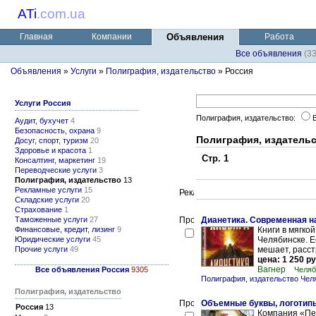
ATi
.
com.ua
Главная
Компании
Объявления
Работа
Все объявления
(3
Объявления
»
Услуги
»
Полиграфия, издательство
» Россия
Услуги Россия
Полиграфия, издательство:
Аудит, бухучет
4
Безопасность, охрана
9
Полиграфия, издатель
Досуг, спорт, туризм
20
Здоровье и красота
1
Стр. 1
Консалтинг, маркетинг
19
Переводческие услуги
3
Полиграфия, издательство
13
Рекламные услуги
15
Складские услуги
20
Страхование
1
Таможенные услуги
27
Дианетика. Современная на
Финансовые, кредит, лизинг
9
Книги в мягко
Юридические услуги
45
Челябинске. Е
Прочие услуги
49
мешает, расст
цена: 1 250 ру
Вагнер
Все объявления Россия
9305
Челяб
Полиграфия, издательство Чел
Полиграфия, издательство
Объемные буквы, логотипы
Россия
13
Компания «Пе