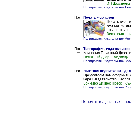
ИП Шохирева 
Полиграфия, издательство Тю
Печать журналов
Печать журнал
журнал, котор
но и эстетичес
Вива принт
М
Полиграфия, издательство Мос
Типгорафия, издательство
Компания Печатный Двор пр
Печатный Двор
Владимир, 
Полиграфия, издательство Вла
Льготная подписка на "Де
Предлагаем Вам оформить л
через издательство. Бесплат
Бонниер Бизнес Пресc
Сан
Полиграфия, издательство Сан
печать выделенных
-
пос