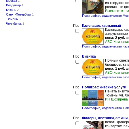
Москва
2
из твердого п
Владимир
1
различные цве
Казань
2
Выставком
М
Санкт-Петербург
1
Полиграфия, издательство Мос
Тюмень
6
Челябинск
1
Календарь карманный
Календарь кар
закругленные 
цена: 2 руб.
шт
ABC-Компани
Полиграфия, издательство Каз
Визитка
Полный спектр
брошюры, ката
цена: 1 руб.
шт
ABC-Компани
Полиграфия, издательство Каз
Полиграфические услуги
Печать визито
Тюмень. ул. Х
ИП Шохирева 
Полиграфия, издательство Тю
Флаеры, листовки, афиши,
печать флаеро
конвертах. печ