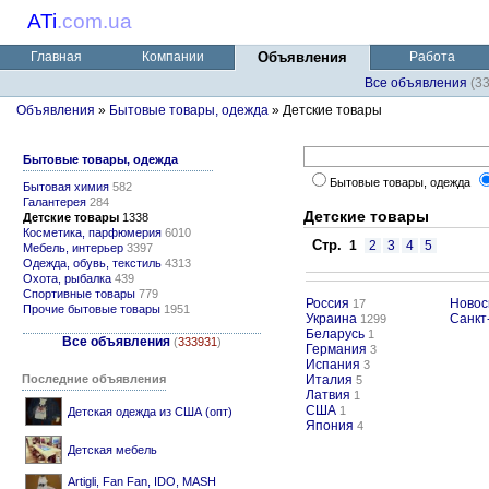
ATi
.
com.ua
Главная
Компании
Объявления
Работа
Все объявления
(3
Объявления
»
Бытовые товары, одежда
» Детские товары
Бытовые товары, одежда
Бытовые товары, одежда
Бытовая химия
582
Галантерея
284
Детские товары
Детские товары
1338
Косметика, парфюмерия
6010
Стр.
1
2
3
4
5
Мебель, интерьер
3397
Одежда, обувь, текстиль
4313
Охота, рыбалка
439
Спортивные товары
779
Россия
Новос
17
Прочие бытовые товары
1951
Украина
Санкт
1299
Беларусь
1
Все объявления
(
333931
)
Германия
3
Испания
3
Последние объявления
Италия
5
Латвия
1
США
1
Детская одежда из США (опт)
Япония
4
Детская мебель
Artigli, Fan Fan, IDO, MASH