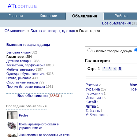
ATi
.
com.ua
Главная
Компании
Объявления
Работа
Все объявления
(3
Объявления
»
Бытовые товары, одежда
» Галантерея
Бытовые товары, одежда
Бытовые товары, одежда
Бытовая химия
582
Галантерея
284
Галантерея
Детские товары
1338
Косметика, парфюмерия
6010
Стр.
1
2
3
4
5
Мебель, интерьер
3397
Одежда, обувь, текстиль
4313
Охота, рыбалка
439
Спортивные товары
779
Россия
Мос
2
Прочие бытовые товары
1951
Украина
Нов
257
Германия
1
Все объявления
(
333931
)
Испания
15
Китай
1
Последние объявления
Литва
1
Тайвань
1
Узбекистан
2
Profile
Кожа мраморного ската в
украшениях из
Эксклюзивные браслеты из кожи