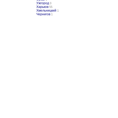
Ужгород
0
Харьков
55
Хмельницкий
1
Чернигов
1