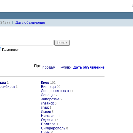
33427)
Дaть объявление
Галантерея
продам
куплю
Дaть объявление
ква
Киев
1
102
осибирск
Винница
1
20
Днепропетровск
17
Донецк
17
Запорожье
2
Луганск
0
Луцк
1
Львов
5
Николаев
1
Одесса
17
Полтава
1
Симферополь
0
Сумы
0