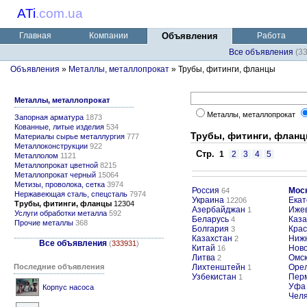
ATi
.
com.ua
Главная
Компании
Объявления
Работа
Все объявления
(3
Объявления
»
Металлы, металлопрокат
» Трубы, фитинги, фланцы
Металлы, металлопрокат
Металлы, металлопрокат
Запорная арматура
1873
Кованные, литые изделия
534
Трубы, фитинги, флан
Материалы сырье металлургия
777
Металлоконструкции
922
Стр.
1
2
3
4
5
Металлолом
1121
Металлопрокат цветной
8215
Металлопрокат черный
15064
Метизы, проволока, сетка
3974
Россия
Мос
64
Нержавеющая сталь, спецсталь
7974
Украина
Екат
12206
Трубы, фитинги, фланцы
12304
Азербайджан
Иже
1
Услуги обработки металла
592
Беларусь
Каза
4
Прочие металлы
368
Болгария
Крас
3
Казахстан
Ниж
2
Все объявления
(
333931
)
Китай
Ново
16
Литва
Омс
2
Последние объявления
Лихтенштейн
Оре
1
Узбекистан
Пер
1
Уфа
Корпус насоса
Чел