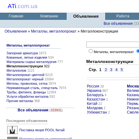
ATi
.
com.ua
Главная
Компании
Объявления
Работа
Все объявления
(3
Объявления
»
Металлы, металлопрокат
» Металлоконструкции
Металлы, металлопрокат
Металлы, металлопрокат
Запорная арматура
1873
Кованные, литые изделия
534
Металлоконструкции
Материалы сырье металлургия
777
Металлоконструкции
922
Стр.
1
2
3
4
5
Металлолом
1121
Металлопрокат цветной
8215
Металлопрокат черный
15064
Метизы, проволока, сетка
3974
Россия
Москв
20
Нержавеющая сталь, спецсталь
7974
Украина
Велик
867
Трубы, фитинги, фланцы
12304
Беларусь
Казан
4
Услуги обработки металла
592
Казахстан
Нижни
1
Прочие металлы
368
Китай
Пермь
22
Молдова
Рязан
2
Все объявления
(
333931
)
Узбекистан
Смоле
2
Последние объявления
Поставка якоря POOL Китай